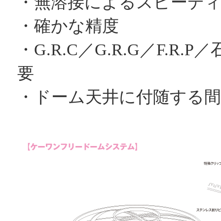
・無溶接によるスピーデ
・確かな精度
・G.R.C／G.R.G／F.
要
・ドーム天井に付随する