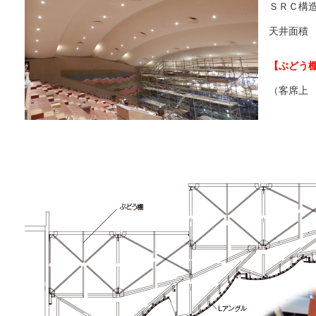
ＳＲＣ構造
天井面積 7
【ぶどう
（客席上