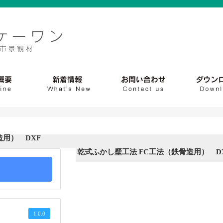
造用） DXF
乾式ふかし壁工法 FC工法（鉄骨造用） D
1.0.0